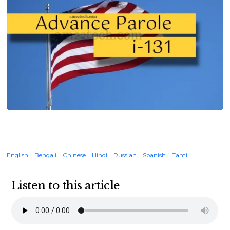
English
Bengali
Chinese
Hindi
Russian
Spanish
Tamil
Listen to this article